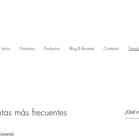
ER DISTRIBUIDOR! -
ENVÍANOS UN MENSAJE PARA DARTE TODA LA
Inicio
Nosotros
Productos
Blog & Recetas
Contacto
Tiend
ntas más frecuentes
General